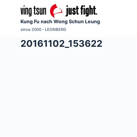
Z
u
Kung Fu nach Wong Schun Leung
m
since 2000 - LEONBERG
I
n
20161102_153622
h
a
l
t
s
p
r
i
n
g
e
n