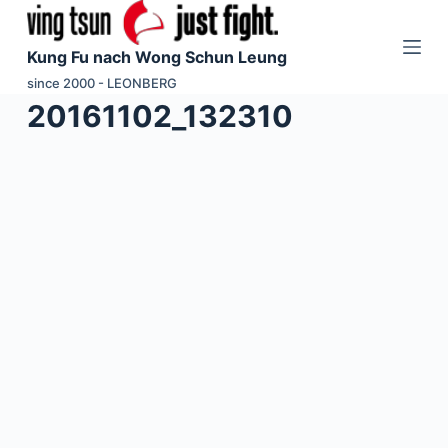
Z
u
Kung Fu nach Wong Schun Leung
m
since 2000 - LEONBERG
I
20161102_132310
n
h
a
l
t
s
p
r
i
n
g
e
n