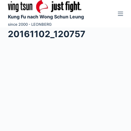
Z
u
Kung Fu nach Wong Schun Leung
m
since 2000 - LEONBERG
I
20161102_120757
n
h
a
l
t
s
p
r
i
n
g
e
n