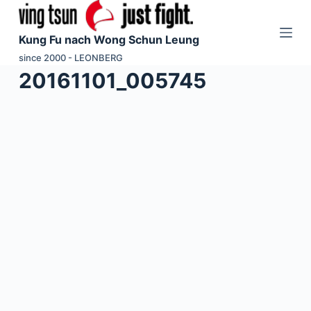
Z
u
Kung Fu nach Wong Schun Leung
m
since 2000 - LEONBERG
I
20161101_005745
n
h
a
l
t
s
p
r
i
n
g
e
n