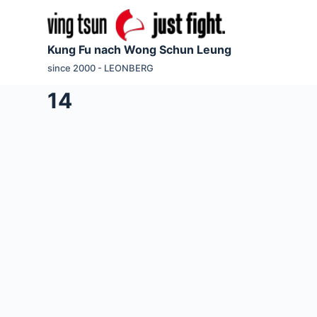
Z
u
Kung Fu nach Wong Schun Leung
m
since 2000 - LEONBERG
I
n
14
h
a
l
t
s
p
r
i
n
g
e
n